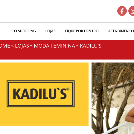
O SHOPPING
LOJAS
FIQUE POR DENTRO
ATENDIMENTO
OME
»
LOJAS
»
MODA FEMININA
»
KADILU’S