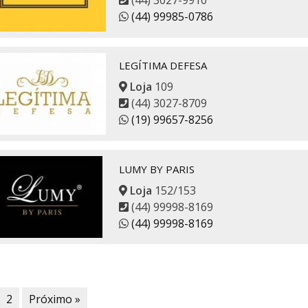
(44) 99985-0786
LEGÍTIMA DEFESA
Loja
109
(44) 3027-8709
(19) 99657-8256
LUMY BY PARIS
Loja
152/153
(44) 99998-8169
(44) 99998-8169
2
Próximo »