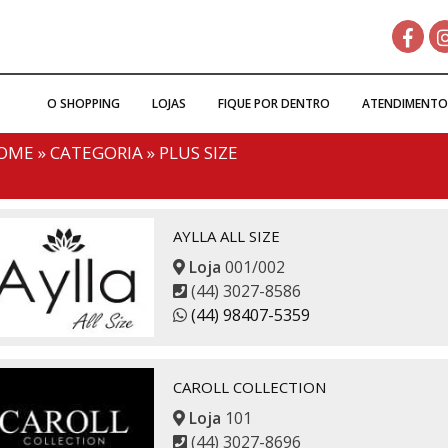
O SHOPPING
LOJAS
FIQUE POR DENTRO
ATENDIMENTO
OME
»
CATEGORIA
»
PLUS SIZE
AYLLA ALL SIZE
Loja
001/002
(44) 3027-8586
(44) 98407-5359
CAROLL COLLECTION
Loja
101
(44) 3027-8696