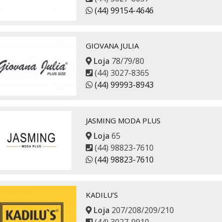
(44) 99154-4646
GIOVANA JULIA
Loja
78/79/80
(44) 3027-8365
(44) 99993-8943
JASMING MODA PLUS
Loja
65
(44) 98823-7610
(44) 98823-7610
KADILU’S
Loja
207/208/209/210
(44) 3027-9910