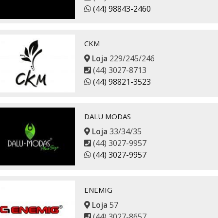
(44) 98843-2460
CKM
Loja
229/245/246
(44) 3027-8713
(44) 98821-3523
DALU MODAS
Loja
33/34/35
(44) 3027-9957
(44) 3027-9957
ENEMIG
Loja
57
(44) 3027-8657