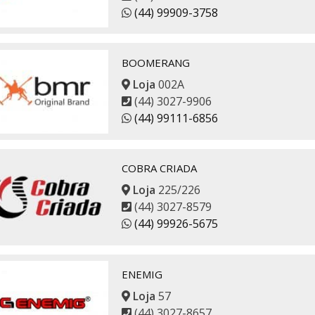
(44) 99909-3758
BOOMERANG
Loja
002A
(44) 3027-9906
(44) 99111-6856
COBRA CRIADA
Loja
225/226
(44) 3027-8579
(44) 99926-5675
ENEMIG
Loja
57
(44) 3027-8657