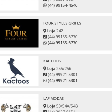
(44) 99154-4646
FOUR STYLES GRIFES
Loja
242
(44) 99155-6770
(44) 99155-6770
KACTOOS
Loja
255/256
(44) 99921-5301
(44) 99921-5301
LAF MODAS
Loja
53/54A/54B
(44) 3027-8654