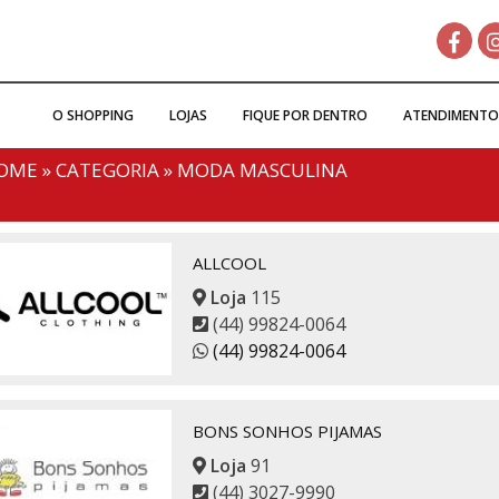
O SHOPPING
LOJAS
FIQUE POR DENTRO
ATENDIMENTO
OME
»
CATEGORIA
»
MODA MASCULINA
ALLCOOL
Loja
115
(44) 99824-0064
(44) 99824-0064
BONS SONHOS PIJAMAS
Loja
91
(44) 3027-9990