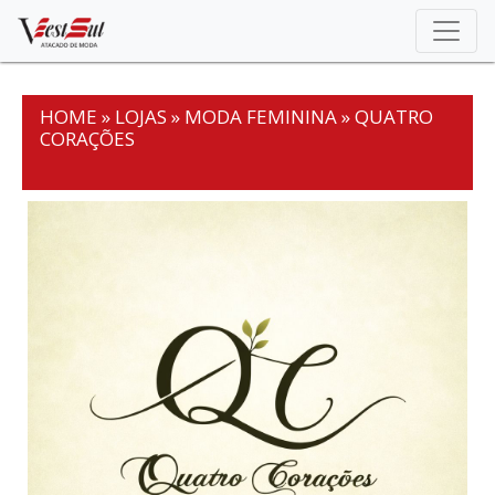
Skip
to
content
HOME
»
LOJAS
»
MODA FEMININA
»
QUATRO
CORAÇÕES