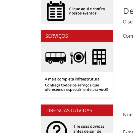
De
O se
SERVIÇOS
Com
TIRE SUAS DÚVIDAS
No
E-ma