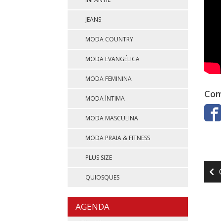
JEANS
MODA COUNTRY
MODA EVANGÉLICA
MODA FEMININA
Com
MODA ÍNTIMA
MODA MASCULINA
MODA PRAIA & FITNESS
PLUS SIZE
N
QUIOSQUES
d
Po
AGENDA