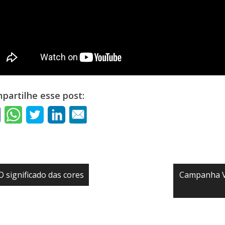
partilhe esse post:
avegação
O significado das cores
Campanha V
e
st