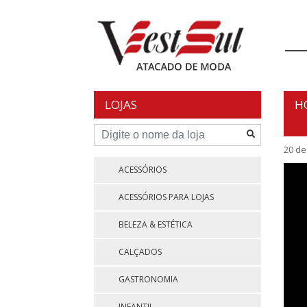
Skip
to
content
LOJAS
H
20 de
ACESSÓRIOS
ACESSÓRIOS PARA LOJAS
BELEZA & ESTÉTICA
CALÇADOS
GASTRONOMIA
INFANTIL