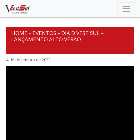
Skip
to
content
HOME
»
EVENTOS
»
DIA D VEST SUL –
LANÇAMENTO ALTO VERÃO
4 de dezembro de 2023