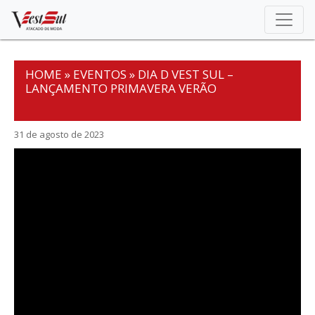
Skip
to
content
HOME
»
EVENTOS
»
DIA D VEST SUL –
LANÇAMENTO PRIMAVERA VERÃO
31 de agosto de 2023