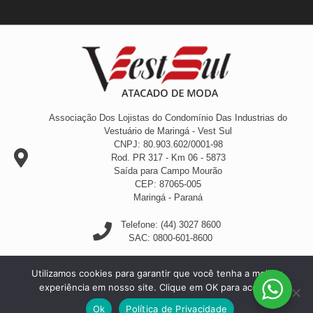
Associação Dos Lojistas do Condomínio Das Industrias do
Vestuário de Maringá - Vest Sul
CNPJ: 80.903.602/0001-98
Rod. PR 317 - Km 06 - 5873
Saída para Campo Mourão
CEP: 87065-005
Maringá - Paraná
Telefone: (44) 3027 8600
SAC: 0800-601-8600
Utilizamos cookies para garantir que você tenha a melhor
experiência em nosso site. Clique em OK para aceitar.
by YoungStudio
Ok
Política de Privacidade